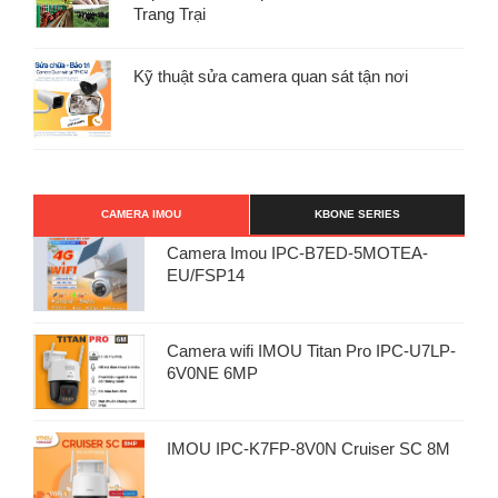
Trang Trại
Kỹ thuật sửa camera quan sát tận nơi
CAMERA IMOU
KBONE SERIES
Camera Imou IPC-B7ED-5MOTEA-
EU/FSP14
Camera wifi IMOU Titan Pro IPC-U7LP-
6V0NE 6MP
IMOU IPC-K7FP-8V0N Cruiser SC 8M