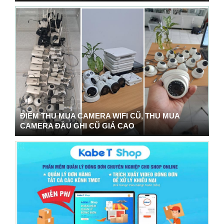
ĐIỂM THU MUA CAMERA WIFI CŨ, THU MUA
CAMERA ĐẦU GHI CŨ GIÁ CAO