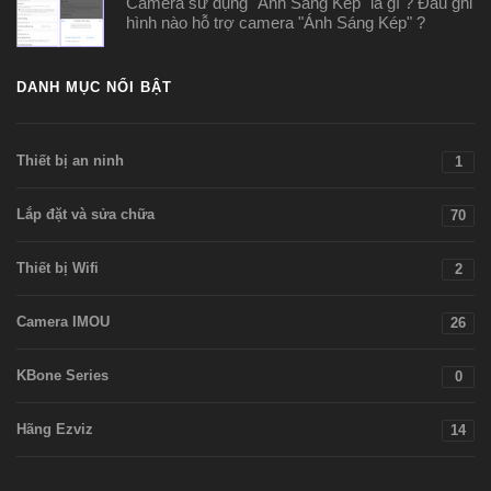
Camera sử dụng "Ánh Sáng Kép" là gì ? Đầu ghi
hình nào hỗ trợ camera "Ánh Sáng Kép" ?
DANH MỤC NỔI BẬT
Thiết bị an ninh
1
Lắp đặt và sửa chữa
70
Thiết bị Wifi
2
Camera IMOU
26
KBone Series
0
Hãng Ezviz
14