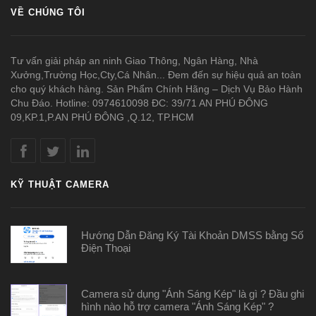
VỀ CHÚNG TÔI
Tư vấn giải pháp an ninh Giao Thông, Ngân Hàng, Nhà
Xưởng,Trường Học,Cty,Cá Nhân... Đem đến sự hiệu quả an toàn
cho quý khách hàng. Sản Phẩm Chính Hãng – Dịch Vụ Bảo Hành
Chu Đáo. Hotline: 0974610098 ĐC: 39/71 AN PHÚ ĐÔNG
09,KP.1,P.AN PHÚ ĐÔNG ,Q.12, TP.HCM
KỸ THUẬT CAMERA
Hướng Dẫn Đăng Ký Tài Khoản DMSS bằng Số
Điện Thoại
Camera sử dụng "Ánh Sáng Kép" là gì ? Đầu ghi
hình nào hỗ trợ camera "Ánh Sáng Kép" ?