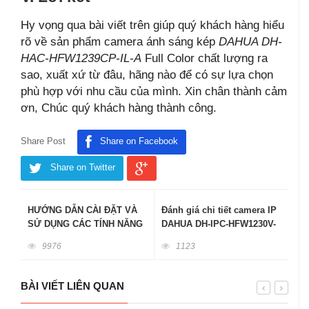
Hy vọng qua bài viết trên giúp quý khách hàng hiểu
rõ về sản phẩm camera ánh sáng kép
DAHUA DH-
HAC-HFW1239CP-IL-A
Full Color chất lượng ra
sao, xuất xứ từ đâu, hãng nào để có sự lựa chọn
phù hợp với nhu cầu của mình. Xin chân thành cảm
ơn, Chúc quý khách hàng thành công.
Share Post
Share on Facebook
Share on Twitter
HƯỚNG DẪN CÀI ĐẶT VÀ
Đánh giá chi tiết camera IP
SỬ DỤNG CÁC TÍNH NĂNG
DAHUA DH-IPC-HFW1230V-
CỦA PHẦN MỀM DMSS
A-I4-B
9976
1123
TRÊN ĐIỆN THOẠI
BÀI VIẾT LIÊN QUAN