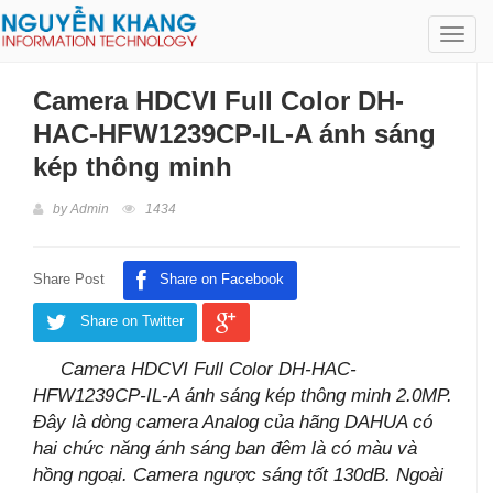
Toggl
navig
Camera HDCVI Full Color DH-
HAC-HFW1239CP-IL-A ánh sáng
kép thông minh
by
Admin
1434
Share Post
Share on Facebook
Share on Twitter
Camera HDCVI Full Color DH-HAC-
HFW1239CP-IL-A ánh sáng kép thông minh 2.0MP.
Đây là dòng camera Analog của hãng DAHUA có
hai chức năng ánh sáng ban đêm là có màu và
hồng ngoại. Camera ngược sáng tốt 130dB. Ngoài