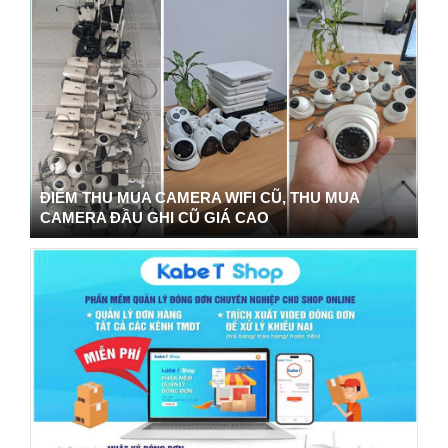
ĐIỂM THU MUA CAMERA WIFI CŨ, THU MUA
CAMERA ĐẦU GHI CŨ GIÁ CAO